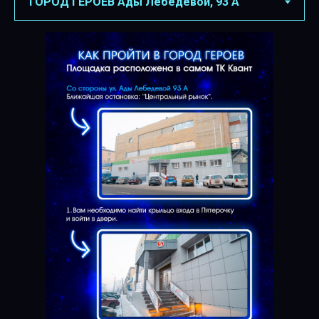
В комнате отдыха предоставляется:
Микроволновка, кулер с водой, термопот с кипятком.
Скатерть, салфетки, чай и сахар.
В зависимости от программы, одноразовая посуда,
тарелки, стаканы и приборы с запасом:
В программе ЛАЙТ
–
простая однотонная посуда
В программе МЕДИУМ
–
праздничная картонная
посуда, украшение растяжкой
В программе ХАРД и ЭКСПЕРТ
–
праздничная
картонная посуда, украшение растяжкой + шарики
У администратора есть небольшой холодильник для
торта и нож для его нарезки
Все комнаты отдыха вмещают в себя до 20 человек