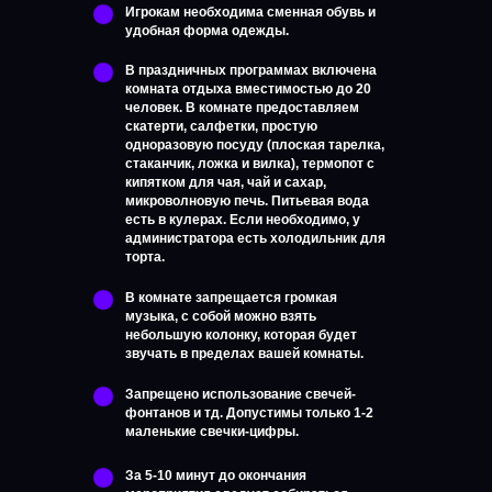
Игрокам необходима сменная обувь и
удобная форма одежды.
В праздничных программах включена
комната отдыха вместимостью до 20
человек. В комнате предоставляем
скатерти, салфетки, простую
одноразовую посуду (плоская тарелка,
стаканчик, ложка и вилка), термопот с
кипятком для чая, чай и сахар,
микроволновую печь. Питьевая вода
есть в кулерах. Если необходимо, у
администратора есть холодильник для
торта.
В комнате запрещается громкая
музыка, с собой можно взять
небольшую колонку, которая будет
звучать в пределах вашей комнаты.
Запрещено использование свечей-
фонтанов и тд. Допустимы только 1-2
маленькие свечки-цифры.
За 5-10 минут до окончания